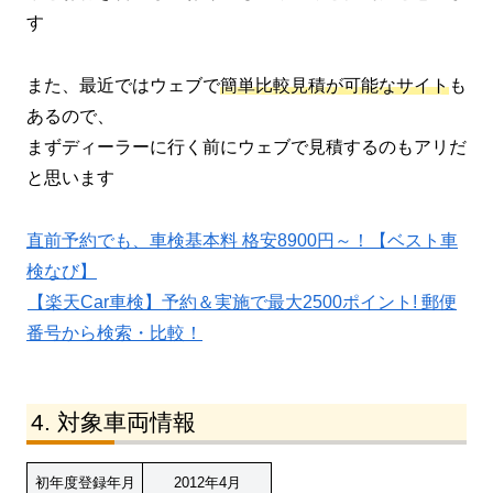
す
また、最近ではウェブで
簡単比較見積が可能なサイト
も
あるので、
まずディーラーに行く前にウェブで見積するのもアリだ
と思います
直前予約でも、車検基本料 格安8900円～！【ベスト車
検なび】
【楽天Car車検】予約＆実施で最大2500ポイント! 郵便
番号から検索・比較！
対象車両情報
初年度登録年月
2012年4月